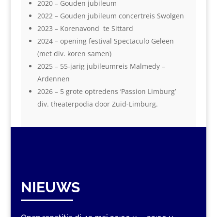
2020 – Gouden jubileum
2022 – Gouden jubileum concertreis Swolgen
2023 – Korenavond te Sittard
2024 – opening festival Spectaculo Geleen
(met div. koren samen)
2025 – 55-jarig jubileumreis Malmedy –
Ardennen
2026 – 5 grote optredens ‘Passion Limburg’
div. theaterpodia door Zuid-Limburg.
NIEUWS