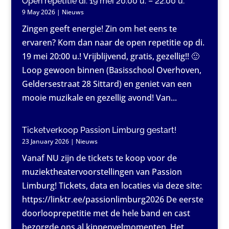
Open repetitie di. 19 mei 20:00 u. – 22:00 u.
9 May 2026
|
Nieuws
Zingen geeft energie! Zin om het eens te
ervaren? Kom dan naar de open repetitie op di.
19 mei 20:00 u.! Vrijblijvend, gratis, gezellig!! 🙂
Loop gewoon binnen (Basisschool Overhoven,
Geldersestraat 28 Sittard) en geniet van een
mooie muzikale en gezellig avond! Van...
Ticketverkoop Passion Limburg gestart!
23 January 2026
|
Nieuws
Vanaf NU zijn de tickets te koop voor de
muziektheatervoorstellingen van Passion
Limburg! Tickets, data en locaties via deze site:
https://linktr.ee/passionlimburg2026 De eerste
doorlooprepetitie met de hele band en cast
bezorgde ons al kippenvelmomenten. Het