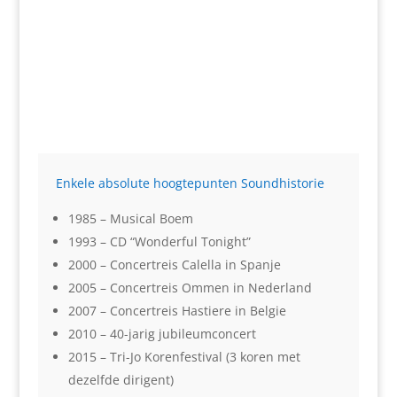
Heb jij ook zin om lid te worden van Sound
â€™70? Kom dan eens vrijblijvend naar een
repetitie op dinsdagavond van 20.00 uur tot
22.00 uur in de Bassischool van Overhoven,
Geldersestraat 28 te Sittard.
Enkele absolute hoogtepunten Soundhistorie
1985 – Musical Boem
1993 – CD “Wonderful Tonight”
2000 – Concertreis Calella in Spanje
2005 – Concertreis Ommen in Nederland
2007 – Concertreis Hastiere in Belgie
2010 – 40-jarig jubileumconcert
2015 – Tri-Jo Korenfestival (3 koren met
dezelfde dirigent)