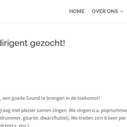
HOME
OVER ONS
irigent gezocht!
s, een goede Sound te brengen in de toekomst?
die graag met plezier samen zingen. We zingen o.a. popnu
rummer, gitarist, dwarsfluitist). We treden zo’n 6 keer per 
lcentra, enz.).